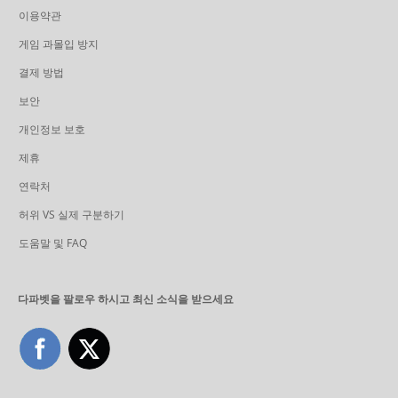
이용약관
게임 과몰입 방지
결제 방법
보안
개인정보 보호
제휴
연락처
허위 VS 실제 구분하기
도움말 및 FAQ
다파벳을 팔로우 하시고 최신 소식을 받으세요