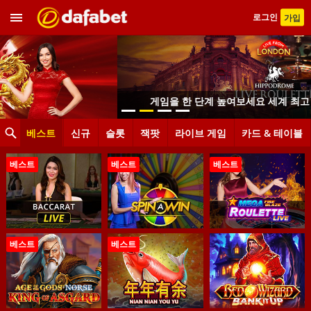
로그인
가입
게임을 한 단계 높여보세요 세계 최고 수준의 룰렛과 함께
베스트
신규
슬롯
잭팟
라이브 게임
카드 & 테이블
베스트
베스트
베스트
베스트
베스트