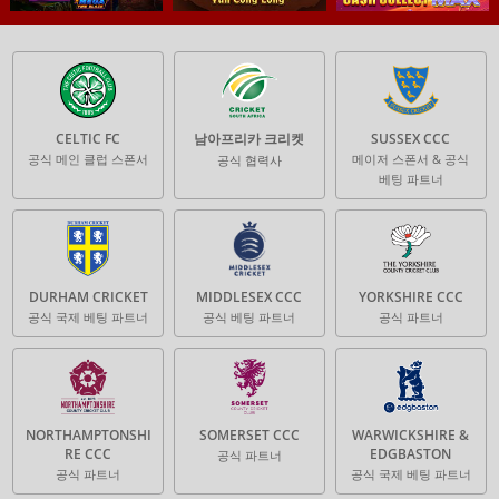
CELTIC FC
남아프리카 크리켓
SUSSEX CCC
공식 메인 클럽 스폰서
메이저 스폰서 & 공식
공식 협력사
베팅 파트너
DURHAM CRICKET
MIDDLESEX CCC
YORKSHIRE CCC
공식 국제 베팅 파트너
공식 베팅 파트너
공식 파트너
NORTHAMPTONSHI
SOMERSET CCC
WARWICKSHIRE &
RE CCC
EDGBASTON
공식 파트너
공식 파트너
공식 국제 베팅 파트너