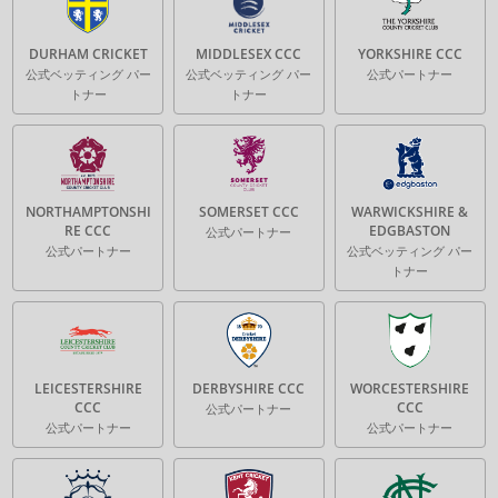
DURHAM CRICKET
MIDDLESEX CCC
YORKSHIRE CCC
公式ベッティング パー
公式ベッティング パー
公式パートナー
トナー
トナー
NORTHAMPTONSHI
SOMERSET CCC
WARWICKSHIRE &
RE CCC
EDGBASTON
公式パートナー
公式パートナー
公式ベッティング パー
トナー
LEICESTERSHIRE
DERBYSHIRE CCC
WORCESTERSHIRE
CCC
CCC
公式パートナー
公式パートナー
公式パートナー