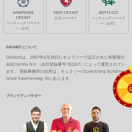
HAMPSHIRE
KENT CRICKET
NOTTS CCC
CRICKET
公式パートナー
ベッティング パートナ
ベッティング パートナ
ー（公式）
ー（公式）
DAFABET について
Dafabetは、2007年6月28日にキュラソーで設立された有限責任
会社Osmila N.V.（会社登録番号102267）によって運営されてい
ます。 登録事務所の住所は、キュラソーのLivestrong Building,
Groot Kwartierweg 10にあります。
ブランドアンバサダー