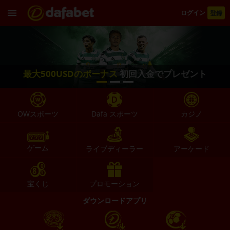
ログイン
登録
最大500USDのボーナス
初回入金でプレゼント
OWスポーツ
Dafa スポーツ
カジノ
ゲーム
ライブディーラー
アーケード
宝くじ
プロモーション
ダウンロードアプリ