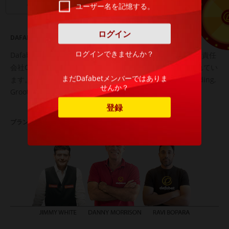
ー（公式）
ユーザー名を記憶する。
DAFABET について
ログインできませんか？
Dafabetは、2007年6月28日にキュラソーで設立された有限責任
会社Osmila N.V.（会社登録番号102267）によって運営されてい
まだDafabetメンバーではありま
ます。 登録事務所の住所は、キュラソーのLivestrong Building,
せんか？
Groot Kwartierweg 10にあります。
登録
ブランドアンバサダー