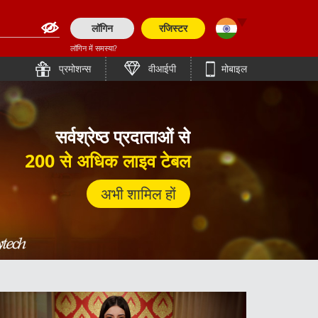
लॉगिन
रजिस्टर
लॉगिन में समस्या?
English (Asia)
English
प्रमोशन्स
वीआईपी
मोबाइल
English (Europe)
తెలుగు
कैसीनो
200% वेलकम बोनस
पहला डिपॉज़िट बोनस!
दाफ़ाबेट : एशिया # १
简体中文
Bengali (India)
उच्च भुगतान कैसीनो खेल
जमा राशि को पुरस्कार में बदलें
सर्वश्रेष्ठ प्रदाताओं से
100% पहला डिपॉजिट बोनस
₹ 20,000
तक पाए
English (Pakistan)
लाइन बेटिंग वेब साइट
सर्वश्रेष्ठ एशियाई थीम स्लॉट
ภาษาไทย
्रत्येक शुक्रवार से गुरूवार तक!
200 से अधिक लाइव टेबल
े अधिक आर्केड और मेगावे गेम
Tiếng Việt
English (Bangladesh)
की पहली डिपाजिट पर
20,000 भारतीय रुपयों तक!
गेमिंग एक्सपीरियंस के लिए जैसे कोई दूसरा नहीं
अभी शामिल हों
अब शामिल हों
Bahasa Indonesia
Bengali (Bangladesh)
अभी साइन अप करें
हमसे से जुड़ें अभी!
अभी साइन अप करें
अभी शामिल हों
日本語
Polish
한국어
Español