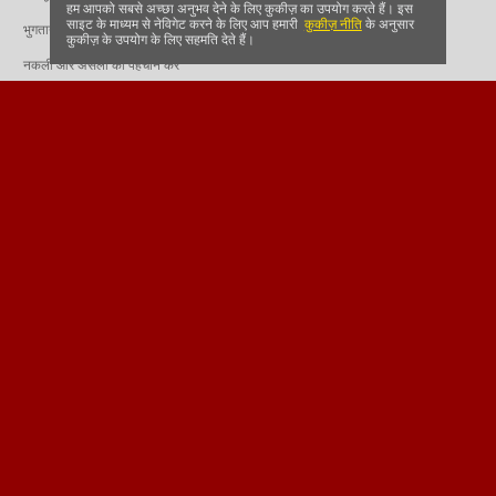
हम आपको सबसे अच्छा अनुभव देने के लिए कुकीज़ का उपयोग करते हैं। इस
साइट के माध्यम से नेविगेट करने के लिए आप हमारी
कुकीज़ नीति
के अनुसार
भुगतान साझेदार
कुकीज़ के उपयोग के लिए सहमति देते हैं।
नकली और असली की पहचान करें
हमें संपर्क करें
सहायता और अक्सर पूछे जाने वाले प्रश्न
हमे फॉलो करें और अद्यतन अपदेट्स पाएं
18 वर्ष से ऊपर के लिए ही – डाफाबेट आयु सत्यापन उपाय
इस साइट पर 18 वर्ष से कम आयु का कोई भी व्यक्ति जुआ खेलना
गैरकानूनी है।.