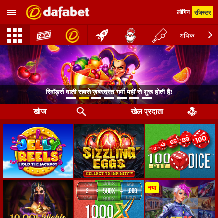
लॉगिन
रजिस्टर
अधिक
रिवॉर्ड्स वाली सबसे ज़बरदस्त गर्मी यहीं से शुरू होती है!
खोज
खेल प्रदाता
नया