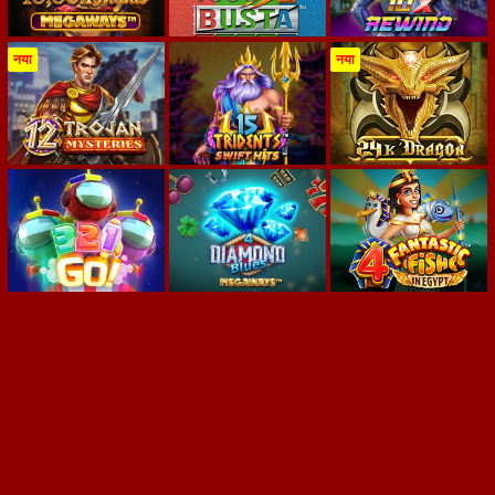
नया
नया