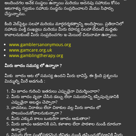
అందించగల అనేక సంస్థలు ఉన్నాయి మరియు అదనపు సహాయం కోసం
ఆటగాళ్ళు స్వయం సహాయ సంస్థను సంప్రదించాలని మేము సిఫార్సు
చేస్తున్నాము.
కింది వెబ్‌సైట్లు సలహా మరియు మార్గదర్శకత్వాన్ని అందిస్తాయి. ప్రతిదానిలో
సహాయ పంక్తి సంఖ్యలు మరియు మీరు రహస్య సలహా లేదంటే మద్దతు
కావాలనుకుంటే మీరు సంప్రదించగల ఇ-మెయిల్ చిరునామా ఉన్నాయి.
www.gamblersanonymous.org
www.gamcare.org.uk
www.gamblingtherapy.org
మీరు జూదం సమస్య లో ఉన్నారా ?
మీకు జూదం ఆట లో సమస్య ఉందని మీరు భావిస్తే, ఈ క్రింది ప్రశ్నలను
మిమ్మల్ని మీరే అడగండి :
మీ జూదం గురించి ఇతరులు ఎప్పుడైనా విమర్శించారా?
మీరు జూదం వృధా చేసిన డబ్బు లేదా సమయాన్ని కప్పిపుచ్చడానికి
ఎప్పుడైనా అబద్దం చెప్పారా?
వాదనలు, నిరాశలు లేదా చికాకుల వల్ల మీరు జూదం లో
పాలుపంచుకోవాలనుకున్నారా ?
మీరు ఎక్కువ కాలం ఒంటరిగా జూదం ఆడుతారా?
మీరు జూదం ఆడటానికి పని, కళాశాల లేదా పాఠశాల నుండి దూరంగా
ఉన్నారా?
విసుగు లేదా సంతోషకరమైన జీవితం నుండి తప్పించుకోవడానికి మీరు