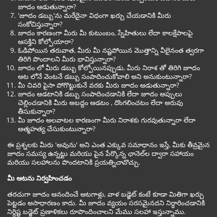
జూదం ఆడుతున్నారా?
'జూదం డబ్బు'ను మరేదైనా విధంగా ఖర్చు చేయడానికి మీరు
సంకోచిస్తున్నారా?
జూదం కారణంగా మీరు మీ కుటుంబం, స్నేహితులు లేదా కాలక్షేపాలపై
ఆసక్తిని కోల్పోయారా?
ఓడిపోయిన తరువాత, మీరు మీ నష్టపోయిన మొత్తాన్ని వీలైనంత త్వరగా
తిరిగి పొందాలని మీరు భావిస్తున్నారా?
జూదం లో మీరు డబ్బు కోల్పోయినప్పుడు, మీరు నిరాశ తో తిరిగి జూదం
ఆట లోనే వెంటనే డబ్బు సంపాదించుకోవాలి అని అనుకుంటున్నారా?
మీ చివరి పైసా పోగొట్టుకునే వరకు మీరు జూదం ఆడుతున్నారా?
జూదం ఆడటానికి డబ్బు సంపాదించడానికి లేదా జూదం అప్పులు
చెల్లించడానికి మీరు అబద్దం ఆడటం , దొంగలించటం లేదా అరువు
తీసుకున్నారా?
మీ జూదం అలవాటల కారణంగా మీరు నిరాశకు గురవుతున్నారా లేదా
ఆత్మహత్య చేసుకుంటున్నారా?
ఈ ప్రశ్నలకు మీరు 'అవును' అని ఎంత ఎక్కువ సమాధానం ఇస్తే, మీకు తీవ్రమైన
జూదం సమస్య ఉన్నట్టు మరియు పైన పేర్కొన్న ఛానెల్‌ల ద్వారా సహాయం
మరియు సలహాలను పొందటానికి ప్రయత్నిచావొచ్చు.
మీ ఆటను నిర్వహించడం
తరచుగా జూదం ఆనందించే ఆటగాళ్లు, వాళ బడ్జెట్ కంటే కూడా మితిగా ఖర్చు
పెట్టడం అసాధారణం కాదు. మీ జూదం వ్యయం సరసమైనదని నిర్ధారించడానికి
నిర్దిష్ట బడ్జెట్ ప్రణాళికలు రూపొందించాలని మేము సలహా ఇస్తున్నాము.