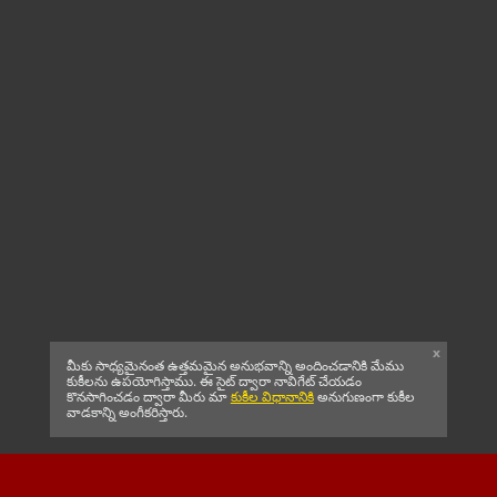
x
మీకు సాధ్యమైనంత ఉత్తమమైన అనుభవాన్ని అందించడానికి మేము
కుకీలను ఉపయోగిస్తాము. ఈ సైట్ ద్వారా నావిగేట్ చేయడం
కొనసాగించడం ద్వారా మీరు మా
కుకీల విధానానికి
అనుగుణంగా కుకీల
వాడకాన్ని అంగీకరిస్తారు.