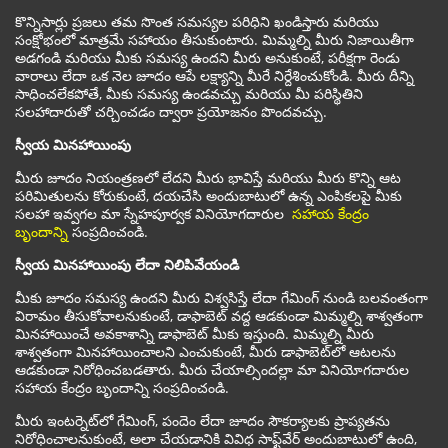
కొన్నిసార్లు ప్రజలు తమ సొంత సమస్యల పరిధిని ఖండిస్తారు మరియు
సంక్షోభంలో మాత్రమే సహాయం తీసుకుంటారు. మిమ్మల్ని మీరు నిజాయితీగా
అడగండి మరియు మీకు సమస్య ఉందని మీరు అనుకుంటే, పరీక్షగా రెండు
వారాలు లేదా ఒక నెల జూదం ఆపే లక్ష్యాన్ని మీరే నిర్దేశించుకోండి. మీరు దీన్ని
సాధించలేకపోతే, మీకు సమస్య ఉండవచ్చు మరియు మీ పరిస్థితిని
సలహాదారుతో చర్చించడం ద్వారా ప్రయోజనం పొందవచ్చు.
స్వీయ మినహాయింపు
మీరు జూదం నియంత్రణలో లేదని మీరు భావిస్తే మరియు మీరు కొన్ని ఆట
పరిమితులను కోరుకుంటే, దయచేసి అందుబాటులో ఉన్న ఎంపికలపై మీకు
సలహా ఇవ్వగల మా స్నేహపూర్వక వినియోగదారుల
సహాయ కేంద్రం
బృందాన్ని
సంప్రదించండి.
స్వీయ మినహాయింపు లేదా నిలిపివేయండి
మీకు జూదం సమస్య ఉందని మీరు విశ్వసిస్తే లేదా గేమింగ్ నుండి బలవంతంగా
విరామం తీసుకోవాలనుకుంటే, డాఫాబెట్ వద్ద ఆడకుండా మిమ్మల్ని శాశ్వతంగా
మినహాయించే అవకాశాన్ని డాఫాబెట్ మీకు ఇస్తుంది. మిమ్మల్ని మీరు
శాశ్వతంగా మినహాయించాలని ఎంచుకుంటే, మీరు డాఫాబెట్‌లో ఆటలను
ఆడకుండా నిరోధించబడతారు. మీరు చేయాల్సిందల్లా మా వినియోగదారుల
సహాయ కేంద్రం బృందాన్ని సంప్రదించండి.
మీరు ఇంటర్నెట్‌లో గేమింగ్, పందెం లేదా జూదం సౌకర్యాలకు ప్రాప్యతను
నిరోధించాలనుకుంటే, అలా చేయడానికి వివిధ సాఫ్ట్‌వేర్ అందుబాటులో ఉంది,