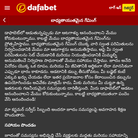
లాగ్ ఇన్
రిజిస్టర్
బాధ్యతాయుతమైన గేమింగ్
డాఫాబెట్‌లో ఆడుతున్నప్పుడు మా ఆటగాళ్ళు ఆనందించాలని మేము
కోరుకుంటున్నాము, కాబట్టి మేము బాధ్యతాయుతమైన గేమింగ్‌ను
ప్రోత్సహిస్తాము. బాధ్యతాయుతమైన గేమింగ్ యొక్క వారి స్వంత పరిమితులను
నిర్వచించడానికి మేము మా ఆటగాళ్లను అనుమతిస్తాము, ఆపై మీ స్వంత
పరిమితులను సెట్ చేయడానికి మరియు నియంత్రించడానికి మిమ్మల్ని
అనుమతించే నిర్వహణ సాధనాలతో మేము సహాయం చేస్తాము. జూదం అనేది
వినోదం యొక్క ఒక రూపం, మరియు మీ జీవితానికి ఆర్థికంగా లేదా మానసికంగా
ఎప్పుడూ భారం కాకూడదు. ఆడటానికి డబ్బు తీసుకోవటం, మీ బడ్జెట్ కంటే
ఎక్కువ ఖర్చు చేయడం లేదా ఇతర ప్రయోజనాల కోసం కేటాయించిన డబ్బును
ఉపయోగించడం అవివేకం మాత్రమే కాదు, మీకు మరియు మీ చుట్టూ ఉన్న
ఇతరులకు గణనీయమైన సమస్యలకు దారితీస్తుంది. మీరు డాఫాబెట్‌లో ఆడటం
ఆనందించాలని మేము కోరుకుంటున్నాము, కాబట్టి బాధ్యతాయుతంగా పందెం
వేసి ఆనందించండి!
మా కస్టమర్ సర్వీస్ సిబ్బంది అందరూ జూదం సమస్యలపై అవగాహన శిక్షణ
పొందుతారు.
సహాయం పొందడం
జూదంతో సమస్యను అభివృద్ధి చేసే వ్యక్తులకు మద్దతు మరియు సహాయాన్ని