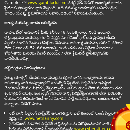
Gamblock™
www.gamblock.com
వరల్డ్ వైడ్ వెబ్‌లో ఇంటర్నెట్ జూదం
సైట్‌లకు ప్రాప్యతను బ్లాక్ చేస్తుంది. ఇది సమస్య జూదగాళ్లకు అనియంత్రిత
జూదం యొక్క ప్రమాదాలను నివారించడంలో సహాయపడుతుంది.
బాల్య వయస్సు జూదం అరికట్టడం
డాఫాబెట్‌లో ఆడటానికి మీకు కనీసం 18 సంవత్సరాలు నిండి ఉండాలి.
చట్టబద్దమైన వయస్సు గల ఏ వ్యక్తికి మా గేమింగ్ సైట్‌లకు ప్రాప్యత లేదని
నిర్ధారించడానికి మేము తనిఖీలు చేసాము. ఆటగాళ్ల వయస్సు గురించి సరికాని
లేదా నిజాయితీ లేని సమాచారాన్ని అందించడం వల్ల ఏదైనా విజయాలు
కోల్పోతారు మరియు సివిల్ మరియు / లేదా క్రిమినల్ ప్రాసిక్యూషన్‌కు
దారితీయవచ్చు.
తల్లిదండ్రుల నియంత్రణలు
సైట్ను యాక్సెస్ చేయకుండా మైనర్లను రక్షించడానికి, బాధ్యతాయుతమైన
ఆటగాళ్ళు వారి కంప్యూటర్లలో ఇంటర్నెట్ ఫిల్టరింగ్ సాఫ్ట్‌వేర్‌ను ఇన్‌స్టాల్
చేయాలని మేము సిఫార్సు చేస్తున్నాము. తల్లిదండ్రులు లేదా సంరక్షకులు తమ
కంప్యూటర్ యొక్క ఇంటర్నెట్ వినియోగాన్ని పర్యవేక్షించడానికి లేదా పరిమితం
చేయడానికి ఉపయోగించే అనేక మూడవ పార్టీ అనువర్తనాలు అందుబాటులో
ఉన్నాయి. వీటితొ పాటు:
నెట్ నానీ ఫిల్టరింగ్ సాఫ్ట్‌వేర్ అనుచితమైన వెబ్ కంటెంట్ నుండి పిల్లలను
రక్షిస్తుంది:
www.netnanny.com
సైబెరసిటర్ వడపోత సాఫ్ట్‌వేర్ తల్లిదండ్రులను నిరోధించడానికి వారి స్వంత
సైట్‌లను నిరోధించడానికి అనుమతిస్తుంది:
www.cybersitter.com