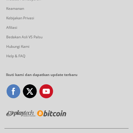
Keamanan
Kebijakan Privasi
Afiliasi
Bedakan Asli VS Palsu
Hubungi Kami
Help & FAQ
Ikuti kami dan dapatkan update terbaru