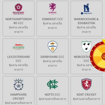
ฟรีสปินสามารถใช้ได้กับเกมดังต่อไปนี้:
Age of the Gods Norse: King of Asgard
Better Wilds
Sorcerer's Guild of Magic
NORTHAMPTONSHI
SOMERSET CCC
WARWICKSHIRE &
การย้ายเงินและและค่าธรรมเนียมการโอนเงินที่เพิ่มในบัญชีของ
RE CCC
EDGBASTON
หุ้นส่วน อย่างเป็น
สมาชิกจะไม่ถูกนับเป็นส่วนหนึ่งของยอดฝากที่กำหนดไวสำหรับ
หุ้นส่วน อย่างเป็น
หุ้นส่วน อย่างเป็น
ทางการ
โปรโมชั่นนี้
ทางการ
ทางการ
เงินรางวัลใดๆจากการหมุนฟรีสปินมียอดเทิร์น 10 เท่าก่อนการถอน
วางเดิมพันทั้งหมดในคาสิโนจะได้รับพิจารณาในการนับยอดเทิร์น
ดังต่อไปนี้:
a. 100%: Slots, Scratchcards, Hi-Lo, Keno, Bingo, Lottery,
Money Wheel, Live Game shows
b. 20%: Roulette, Blackjack, Pontoon, Video Poker
LEICESTERSHIRE
DERBYSHIRE CCC
WORCESTERSHIRE
c. 5%: Baccarat, Andar Bahar, Teen Patti, Crash Games,
CCC
CCC
หุ้นส่วน อย่างเป็น
Craps, Sic Bo, Dragon Tiger, Fan Tan, Table Poker
หุ้นส่วน อย่างเป็น
หุ้นส่วน อย่างเป็น
ทางการ
d. 0%: Savage Jungle, Shields of Rome, Wild Lava, Streak of
ทางการ
ทางการ
Luck, Tip Top Totems, and Midnight Wilds.
สมาชิกมีสิทธิ์ใช้บัญชีการใช้งานเดียวเท่านั้นหากทางเราพบว่า
สมาชิกมีหลายบัญชีการใช้งาน และ/หรือแสดงพฤติกรรมใช้โบนัส
ในทางมิชอบ ทางเราจะระงับการใช้งานทันที โดยไม่อนุญาตให้
ถอนเงิน
ดาฟาเบทมีสิทธิ์เปลี่ยนแปลง ยกเลิก ยุติ หรือระงับโปรโมชั่นนี้ได้
HAMPSHIRE
NOTTS CCC
KENT CRICKET
ตามดุลยพินิจของเรา
CRICKET
หุ้นส่วนอย่างเป็นทางการ
หุ้นส่วนอย่างเป็นทางการ
การตัดสินของดาฟาเบทถือเป็นที่สิ้นสุด
หุ้นส่วนอย่างเป็นทางการ